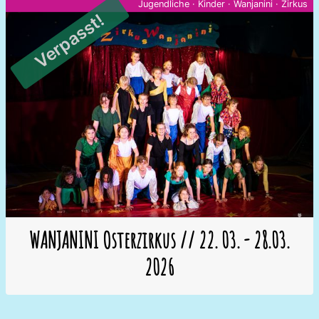
Jugendliche
·
Kinder
·
Wanjanini
·
Zirkus
Verpasst!
WANJANINI Osterzirkus // 22. 03. - 28.03.
2026