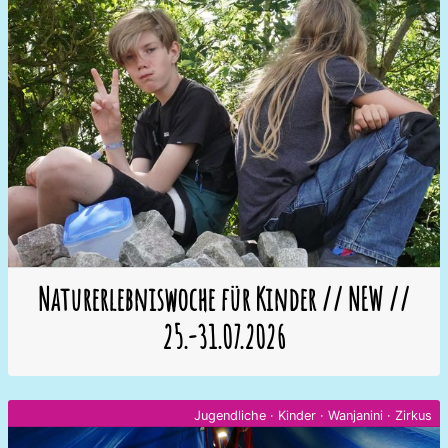
Naturerlebniswoche für Kinder // NEW //
25.-31.07.2026
Jugendliche
·
Kinder
·
Wanjanini
·
Zirkus