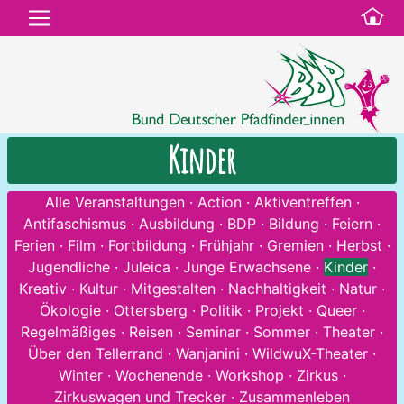
Kinder
Alle Veranstaltungen
·
Action
·
Aktiventreffen
·
Antifaschismus
·
Ausbildung
·
BDP
·
Bildung
·
Feiern
·
Ferien
·
Film
·
Fortbildung
·
Frühjahr
·
Gremien
·
Herbst
·
Jugendliche
·
Juleica
·
Junge Erwachsene
·
Kinder
·
Kreativ
·
Kultur
·
Mitgestalten
·
Nachhaltigkeit
·
Natur
·
Ökologie
·
Ottersberg
·
Politik
·
Projekt
·
Queer
·
Regelmäßiges
·
Reisen
·
Seminar
·
Sommer
·
Theater
·
Über den Tellerrand
·
Wanjanini
·
WildwuX-Theater
·
Winter
·
Wochenende
·
Workshop
·
Zirkus
·
Zirkuswagen und Trecker
·
Zusammenleben