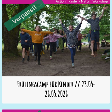
Action
·
Kinder
·
Natur
·
Workshop
Verpasst!
Frülingscamp für Kinder // 23.05-
26.05.2026