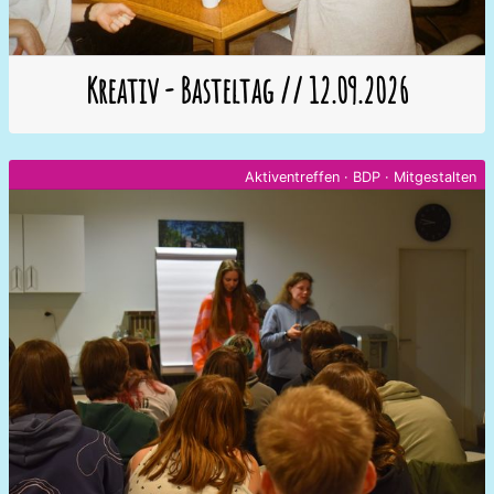
Kreativ - Basteltag // 12.09.2026
Aktiventreffen
·
BDP
·
Mitgestalten