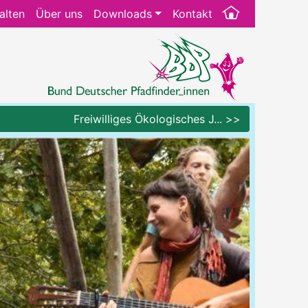
alten
Über uns
Downloads
Kontakt
Freiwilliges Ökologisches J... >>